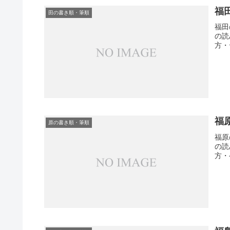
福
田の書き順・筆順
福田
の読
方・
福
原の書き順・筆順
福原
の読
方・