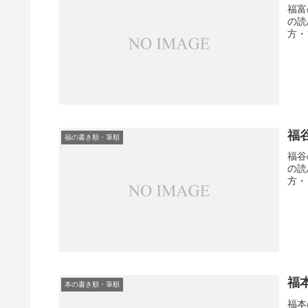
福富
の読
方・
福
福の書き順・筆順
福谷
の読
方・
福
本の書き順・筆順
福本