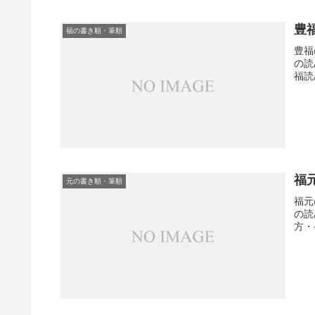
豊
福の書き順・筆順
豊福
の読
福読
福
元の書き順・筆順
福元
の読
方・