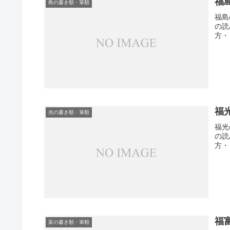
福
島の書き順・筆順
福島
の読
方・
福
光の書き順・筆順
福光
の読
方・
福
富の書き順・筆順