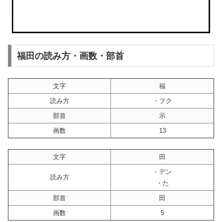
福田の読み方・画数・部首
文字
福
読み方
・フク
部首
示
画数
13
文字
田
・デン
読み方
・た
部首
田
画数
5