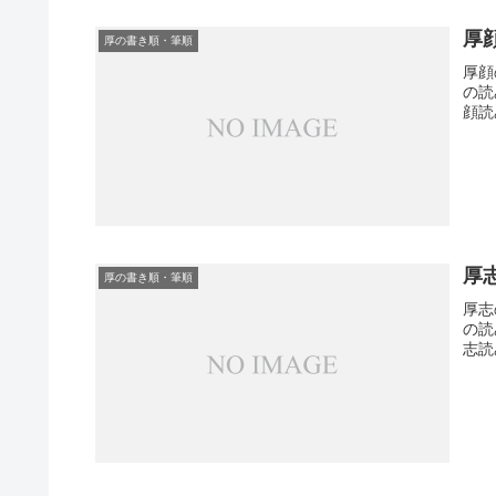
厚
厚の書き順・筆順
厚顔
の読
顔読
厚
厚の書き順・筆順
厚志
の読
志読