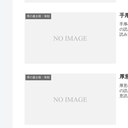
手
厚の書き順・筆順
手厚
の読
読み
厚
厚の書き順・筆順
厚意
の読
意読