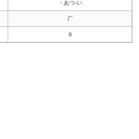
・あつ-い
厂
9