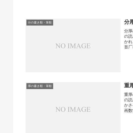
分
分の書き順・筆順
分厚
の読
かれ
首厂
重
厚の書き順・筆順
重厚
の読
かさ
画数