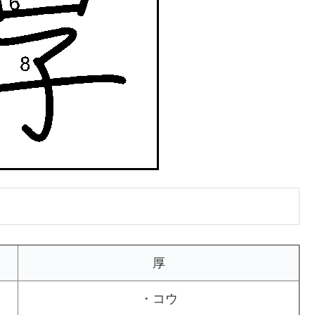
厚
・コウ