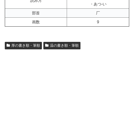
読み方
・あつ-い
部首
厂
画数
9
厚の書き順・筆順
温の書き順・筆順