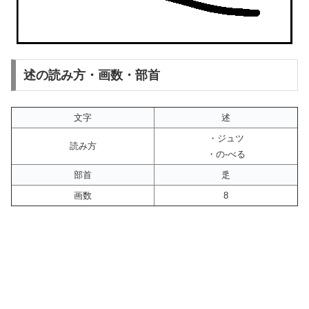
述の読み方・画数・部首
文字
述
・ジュツ
読み方
・の-べる
部首
辵
画数
8