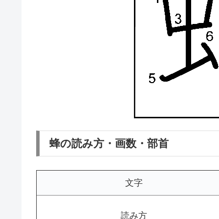
蜂の読み方・画数・部首
文字
読み方