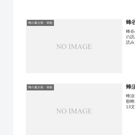
蜂
蜂の書き順・筆順
蜂谷
の読
読み
蜂
蜂の書き順・筆順
蜂須
順蜂
13