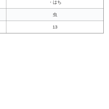
・はち
虫
13