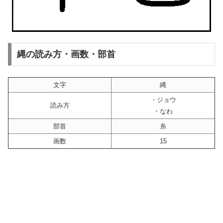
縄の読み方・画数・部首
文字
縄
・ジョウ
読み方
・なわ
部首
糸
画数
15