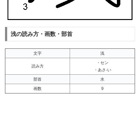
浅の読み方・画数・部首
文字
浅
・セン
読み方
・あさ-い
部首
水
画数
9