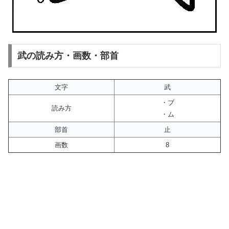
武の読み方・画数・部首
文字
武
・ブ
読み方
・ム
部首
止
画数
8