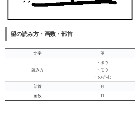
望の読み方・画数・部首
文字
望
・ボウ
読み方
・モウ
・のぞ-む
部首
月
画数
11