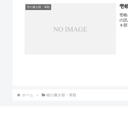
壱
壱の書き順・筆順
壱岐
の読
キ部
ホーム
岐の書き順・筆順