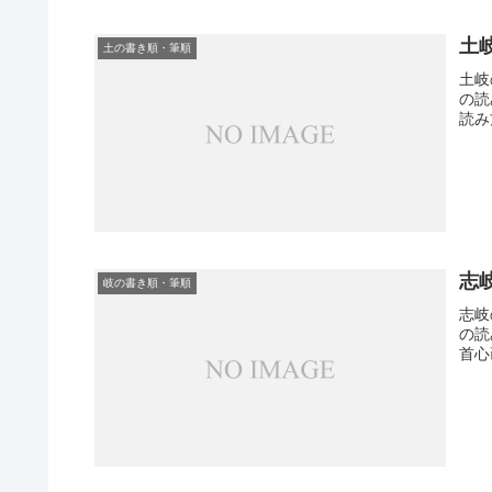
土
土の書き順・筆順
土岐
の読
読み
志
岐の書き順・筆順
志岐
の読
首心