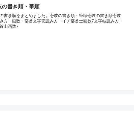
岐の書き順・筆順
の書き順をまとめました。壱岐の書き順・筆順壱岐の書き順壱岐
み方・画数・部首文字壱読み方・イチ部首士画数7文字岐読み方・
首山画数7