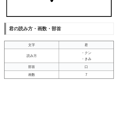
君の読み方・画数・部首
文字
君
・クン
読み方
・きみ
部首
口
画数
7