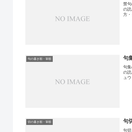
禁句
の読
方・
句
句の書き順・筆順
句集
の読
ュウ
句
切の書き順・筆順
句切