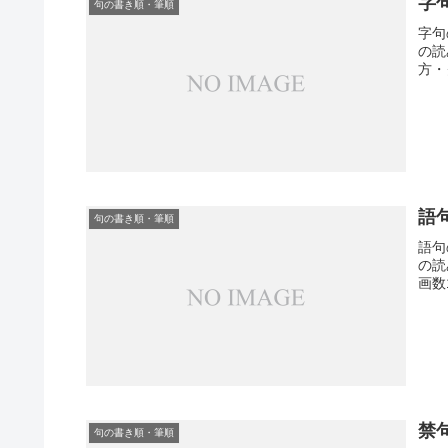
字
句の書き順・筆順
字句
の読
方・
語
句の書き順・筆順
語句
の読
画数
禁
句の書き順・筆順