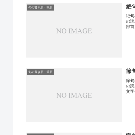
絶
句の書き順・筆順
絶句
の読
部首
節
句の書き順・筆順
節句
の読
文字