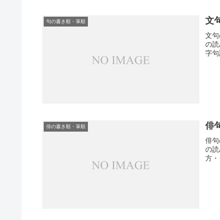
文
句の書き順・筆順
文句
の読
字句
俳
俳の書き順・筆順
俳句
の読
方・