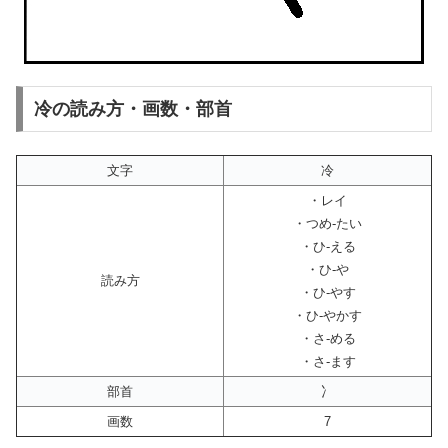
冷の読み方・画数・部首
文字
冷
・レイ
・つめ-たい
・ひ-える
・ひ-や
読み方
・ひ-やす
・ひ-やかす
・さ-める
・さ-ます
部首
冫
画数
7