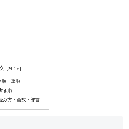
次
き順・筆順
書き順
読み方・画数・部首