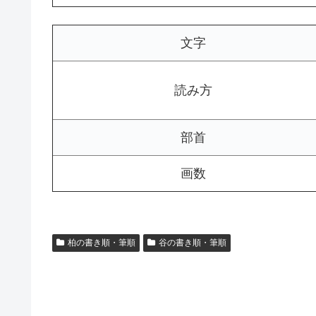
文字
読み方
部首
画数
柏の書き順・筆順
谷の書き順・筆順