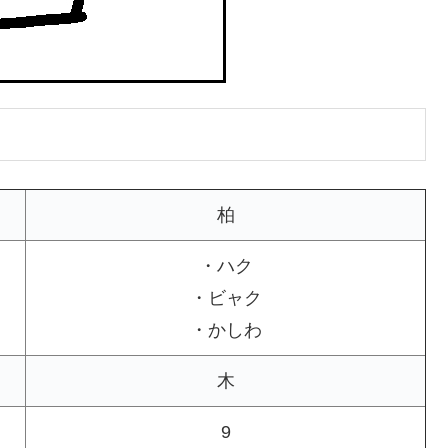
柏
・ハク
・ビャク
・かしわ
木
9