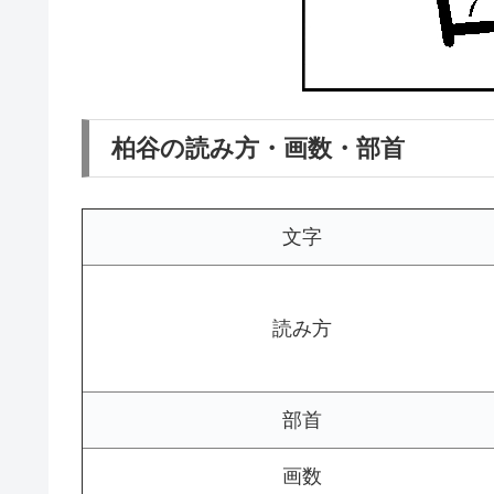
柏谷の読み方・画数・部首
文字
読み方
部首
画数