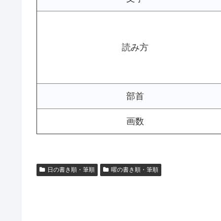
読み方
部首
画数
日の書き順・筆順
曜の書き順・筆順