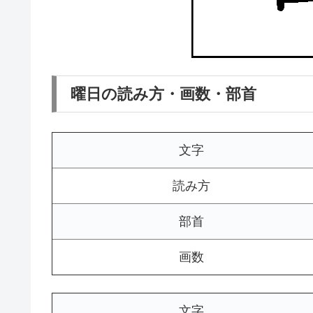
曜日の読み方・画数・部首
文字
読み方
部首
画数
文字