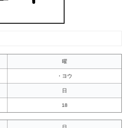
曜
・ヨウ
日
18
日