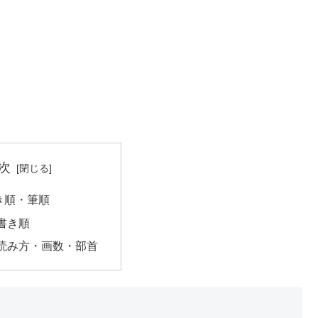
次
き順・筆順
書き順
読み方・画数・部首