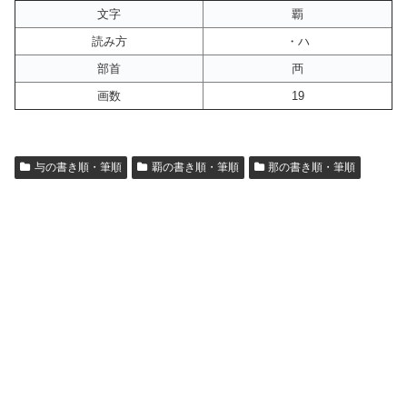
文字
覇
読み方
・ハ
部首
襾
画数
19
与の書き順・筆順
覇の書き順・筆順
那の書き順・筆順