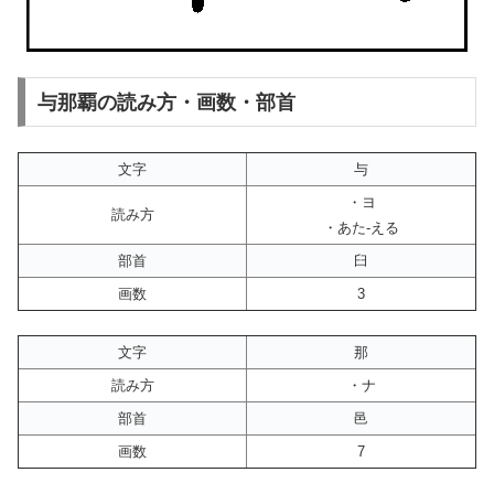
与那覇の読み方・画数・部首
文字
与
・ヨ
読み方
・あた-える
部首
臼
画数
3
文字
那
読み方
・ナ
部首
邑
画数
7