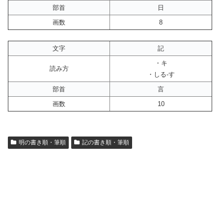
部首
日
画数
8
文字
記
・キ
読み方
・しる-す
部首
言
画数
10
明の書き順・筆順
記の書き順・筆順