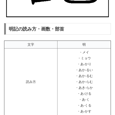
明記の読み方・画数・部首
文字
明
・メイ
・ミョウ
・あ-かり
・あか-るい
・あか-るむ
読み方
・あか-らむ
・あき-らか
・あ-ける
・あ-く
・あ-くる
・あ-かす