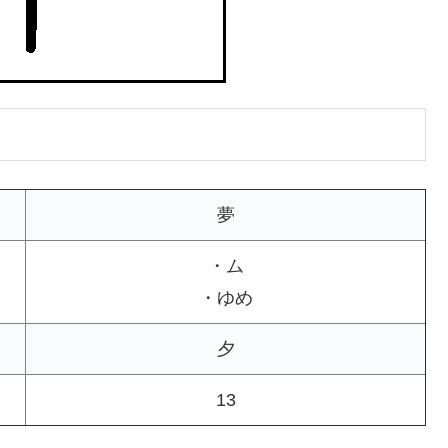
夢
・ム
・ゆめ
夕
13