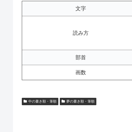
文字
読み方
部首
画数
中の書き順・筆順
夢の書き順・筆順