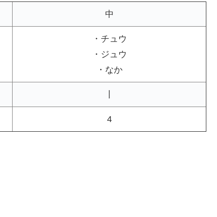
中
・チュウ
・ジュウ
・なか
丨
4