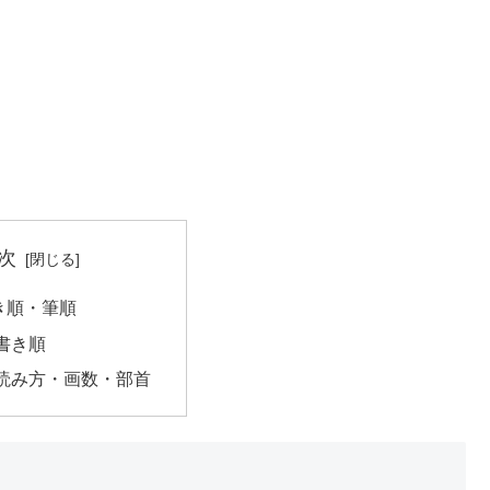
次
き順・筆順
書き順
読み方・画数・部首