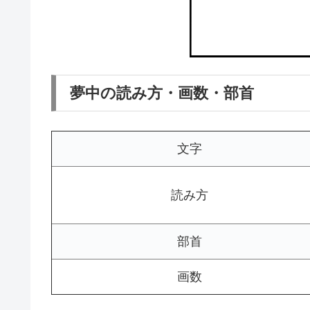
夢中の読み方・画数・部首
文字
読み方
部首
画数