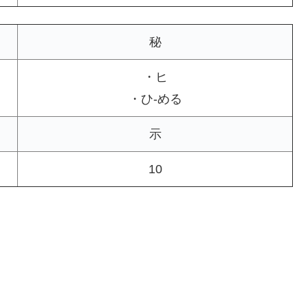
秘
・ヒ
・ひ-める
示
10