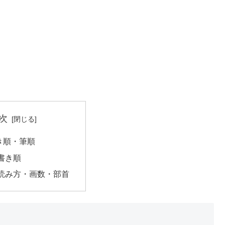
次
き順・筆順
書き順
読み方・画数・部首