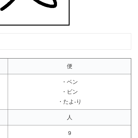
便
・ベン
・ビン
・たよ-り
人
9