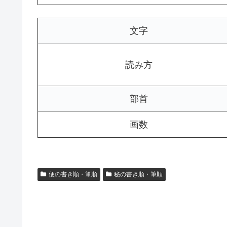
文字
読み方
部首
画数
便の書き順・筆順
秘の書き順・筆順