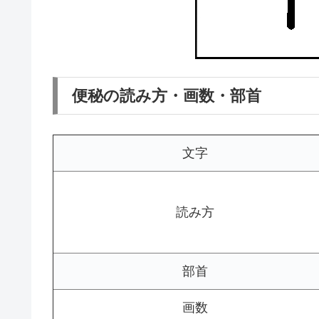
便秘の読み方・画数・部首
文字
読み方
部首
画数