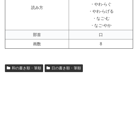
・やわ-らぐ
読み方
・やわ-らげる
・なご-む
・なご-やか
部首
口
画数
8
和の書き順・筆順
日の書き順・筆順