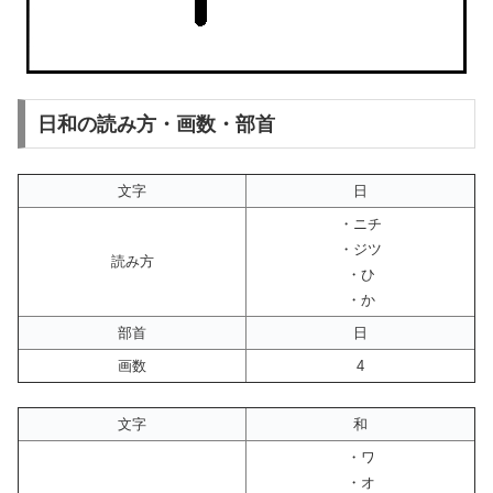
日和の読み方・画数・部首
文字
日
・ニチ
・ジツ
読み方
・ひ
・か
部首
日
画数
4
文字
和
・ワ
・オ