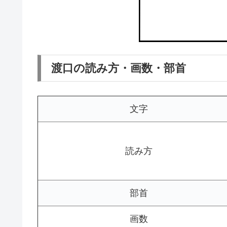
渡口の読み方・画数・部首
文字
読み方
部首
画数