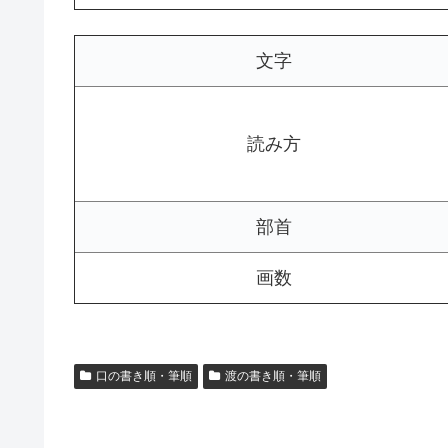
文字
読み方
部首
画数
口の書き順・筆順
渡の書き順・筆順