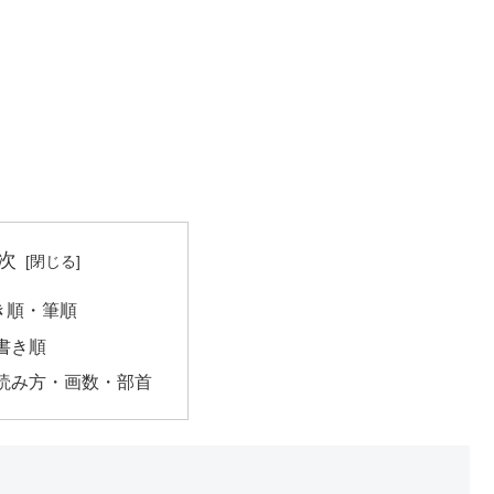
次
き順・筆順
書き順
読み方・画数・部首