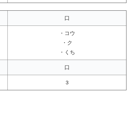
口
・コウ
・ク
・くち
口
3