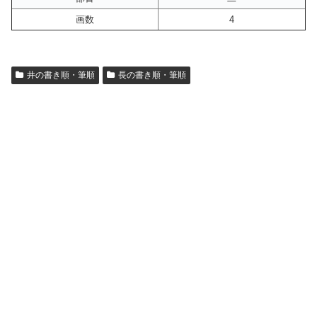
画数
4
井の書き順・筆順
長の書き順・筆順