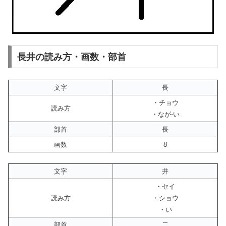
長井の読み方・画数・部首
文字
長
・チョウ
読み方
・なが-い
部首
長
画数
8
文字
井
・セイ
読み方
・ショウ
・い
部首
二