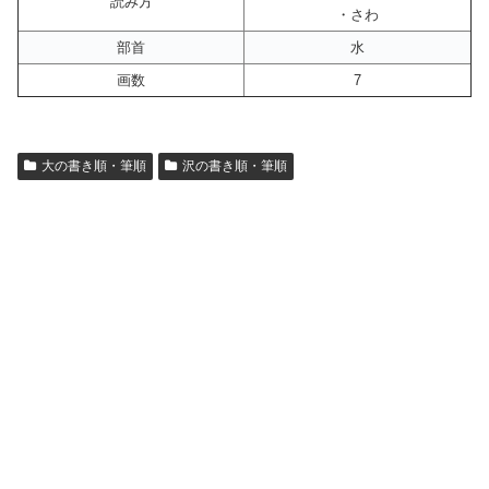
読み方
・さわ
部首
水
画数
7
大の書き順・筆順
沢の書き順・筆順