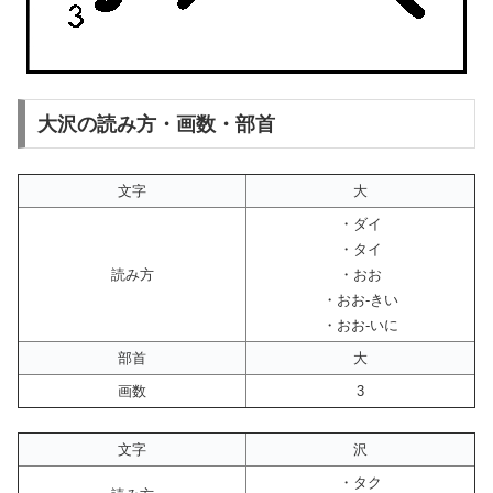
大沢の読み方・画数・部首
文字
大
・ダイ
・タイ
読み方
・おお
・おお-きい
・おお-いに
部首
大
画数
3
文字
沢
・タク