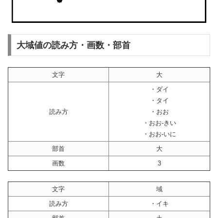
大域値の読み方・画数・部首
文字
大
・ダイ
・タイ
読み方
・おお
・おお-きい
・おお-いに
部首
大
画数
3
文字
域
読み方
・イキ