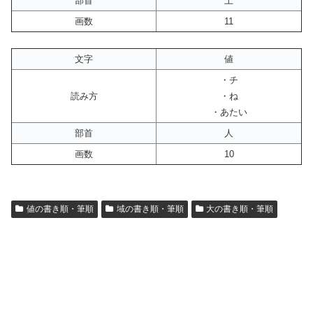
部首
土
画数
11
文字
値
・チ
読み方
・ね
・あたい
部首
人
画数
10
値の書き順・筆順
域の書き順・筆順
大の書き順・筆順