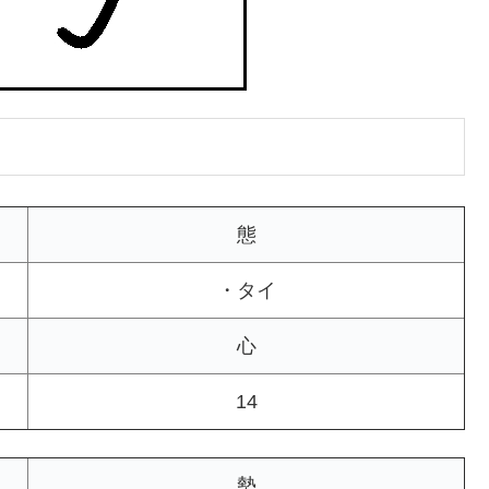
態
・タイ
心
14
勢