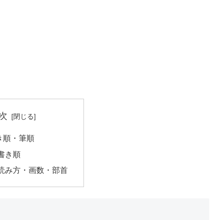
次
き順・筆順
書き順
読み方・画数・部首