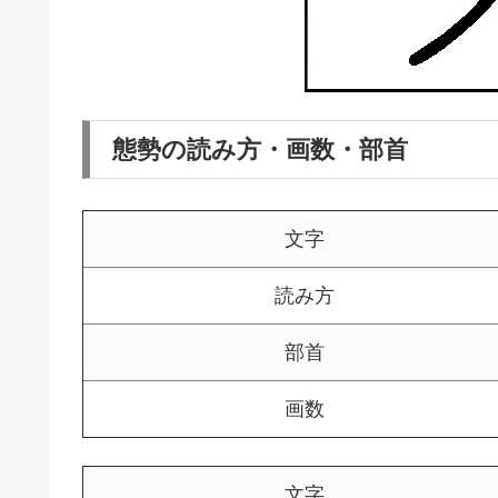
態勢の読み方・画数・部首
文字
読み方
部首
画数
文字