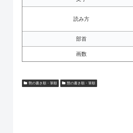
読み方
部首
画数
勢の書き順・筆順
態の書き順・筆順