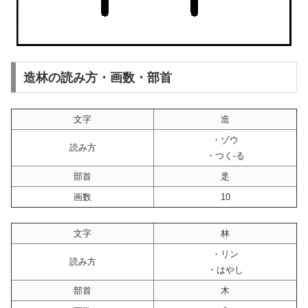
造林の読み方・画数・部首
文字
造
・ゾウ
読み方
・つく-る
部首
辵
画数
10
文字
林
・リン
読み方
・はやし
部首
木