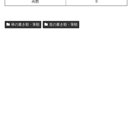
画数
8
林の書き順・筆順
造の書き順・筆順