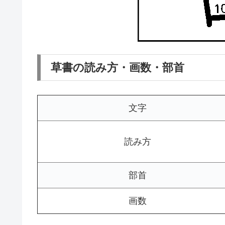
草書の読み方・画数・部首
文字
読み方
部首
画数