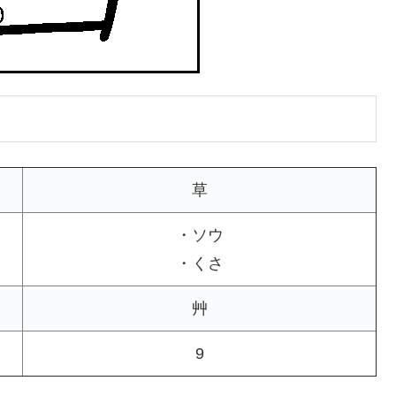
草
・ソウ
・くさ
艸
9