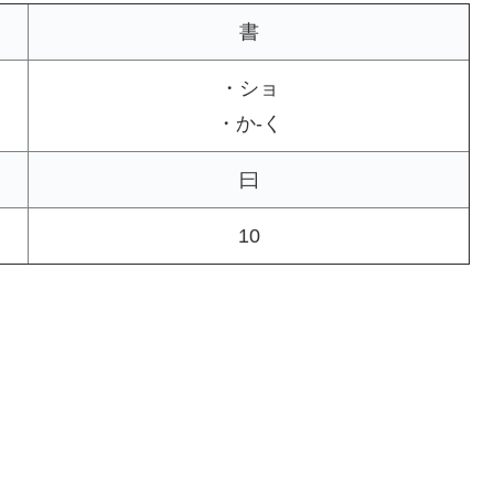
書
・ショ
・か-く
曰
10