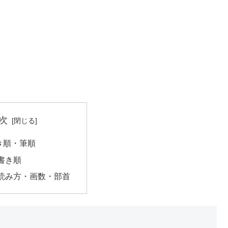
次
き順・筆順
書き順
読み方・画数・部首