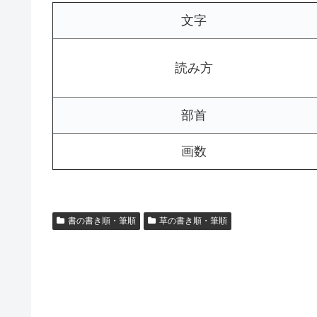
文字
読み方
部首
画数
書の書き順・筆順
草の書き順・筆順