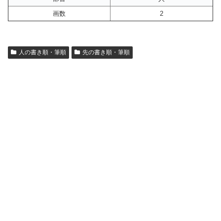
画数
2
人の書き順・筆順
先の書き順・筆順