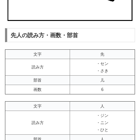
先人の読み方・画数・部首
文字
先
・セン
読み方
・さき
部首
儿
画数
6
文字
人
・ジン
読み方
・ニン
・ひと
部首
人