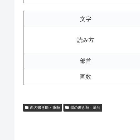
文字
読み方
部首
画数
西の書き順・筆順
郷の書き順・筆順