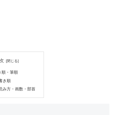
次
き順・筆順
書き順
読み方・画数・部首