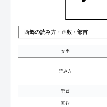
西郷の読み方・画数・部首
文字
読み方
部首
画数