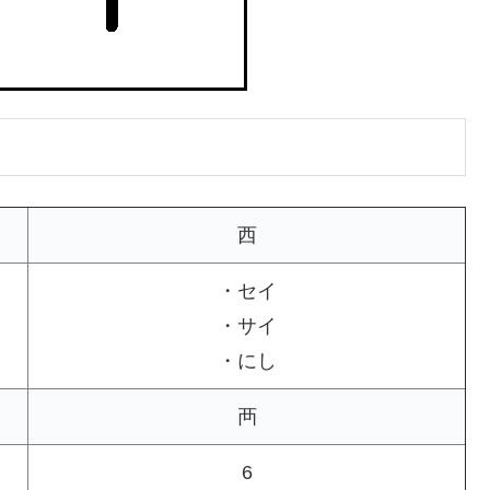
西
・セイ
・サイ
・にし
襾
6