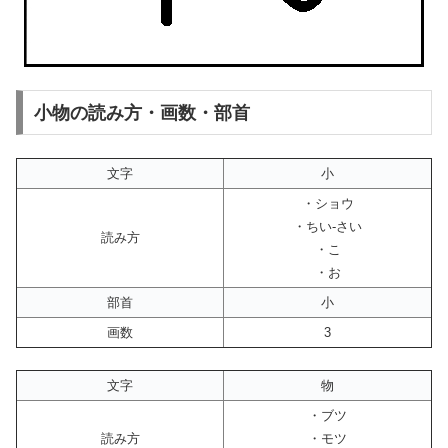
小物の読み方・画数・部首
文字
小
・ショウ
・ちい-さい
読み方
・こ
・お
部首
小
画数
3
文字
物
・ブツ
読み方
・モツ