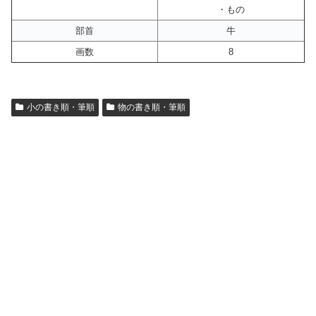
・もの
部首
牛
画数
8
小の書き順・筆順
物の書き順・筆順