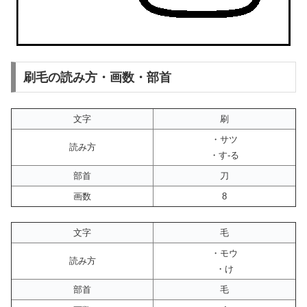
刷毛の読み方・画数・部首
文字
刷
・サツ
読み方
・す-る
部首
刀
画数
8
文字
毛
・モウ
読み方
・け
部首
毛