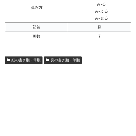
・み-る
読み方
・み-える
・み-せる
部首
見
画数
7
細の書き順・筆順
見の書き順・筆順