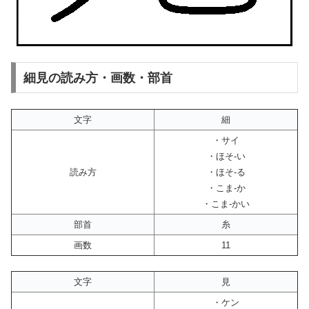
細見の読み方・画数・部首
文字
細
・サイ
・ほそ-い
読み方
・ほそ-る
・こま-か
・こま-かい
部首
糸
画数
11
文字
見
・ケン