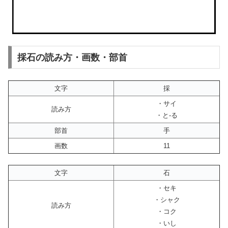
採石の読み方・画数・部首
文字
採
・サイ
読み方
・と-る
部首
手
画数
11
文字
石
・セキ
・シャク
読み方
・コク
・いし