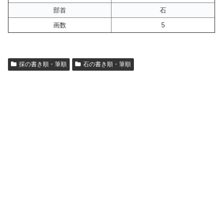
部首
石
画数
5
採の書き順・筆順
石の書き順・筆順