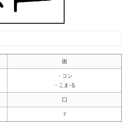
困
・コン
・こま-る
囗
7