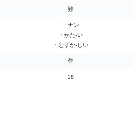
難
・ナン
・かた-い
・むずか-しい
隹
18