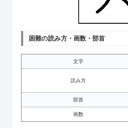
困難の読み方・画数・部首
文字
読み方
部首
画数