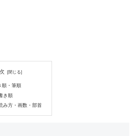
次
き順・筆順
書き順
読み方・画数・部首