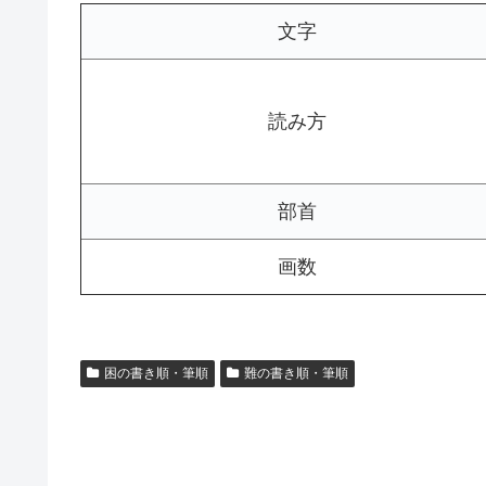
文字
読み方
部首
画数
困の書き順・筆順
難の書き順・筆順