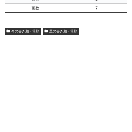
画数
7
今の書き順・筆順
里の書き順・筆順