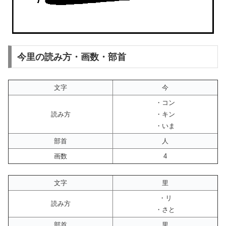
今里の読み方・画数・部首
文字
今
・コン
読み方
・キン
・いま
部首
人
画数
4
文字
里
・リ
読み方
・さと
部首
里