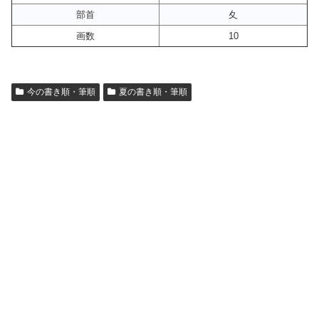
部首
夊
画数
10
今の書き順・筆順
夏の書き順・筆順