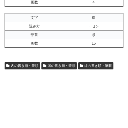
画数
4
文字
線
読み方
・セン
部首
糸
画数
15
内の書き順・筆順
国の書き順・筆順
線の書き順・筆順