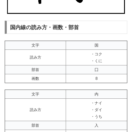
国内線の読み方・画数・部首
文字
国
・コク
読み方
・くに
部首
囗
画数
8
文字
内
・ナイ
読み方
・ダイ
・うち
部首
入