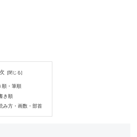
次
き順・筆順
書き順
読み方・画数・部首