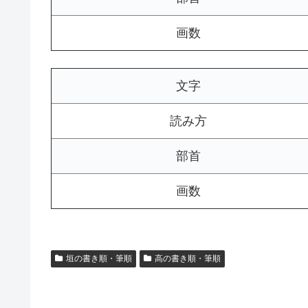
画数
文字
読み方
部首
画数
垣の書き順・筆順
高の書き順・筆順