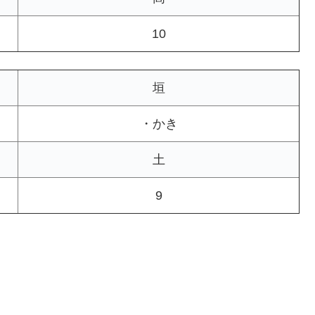
10
垣
・かき
土
9