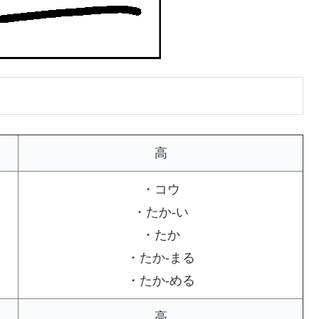
高
・コウ
・たか-い
・たか
・たか-まる
・たか-める
高