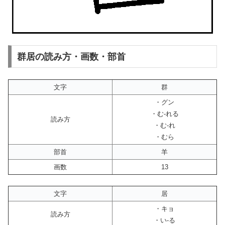
群居の読み方・画数・部首
文字
群
・グン
・む-れる
読み方
・む-れ
・むら
部首
羊
画数
13
文字
居
・キョ
読み方
・い-る