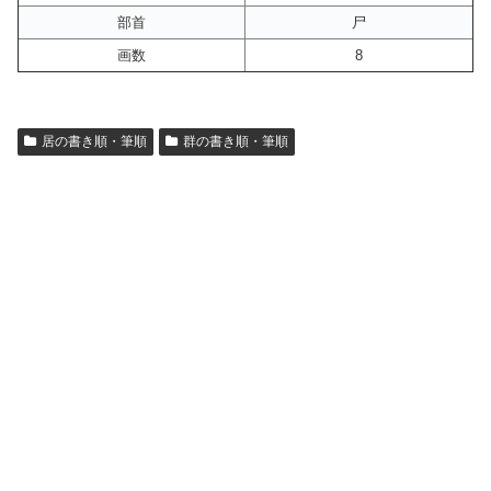
部首
尸
画数
8
居の書き順・筆順
群の書き順・筆順