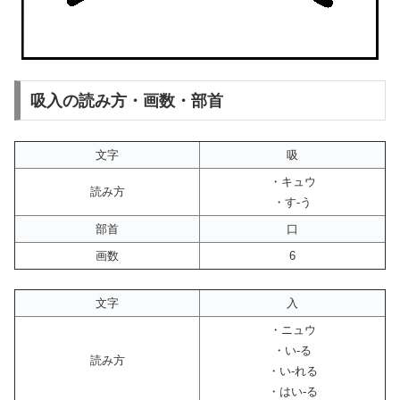
吸入の読み方・画数・部首
文字
吸
・キュウ
読み方
・す-う
部首
口
画数
6
文字
入
・ニュウ
・い-る
読み方
・い-れる
・はい-る