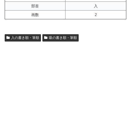
部首
入
画数
2
入の書き順・筆順
吸の書き順・筆順