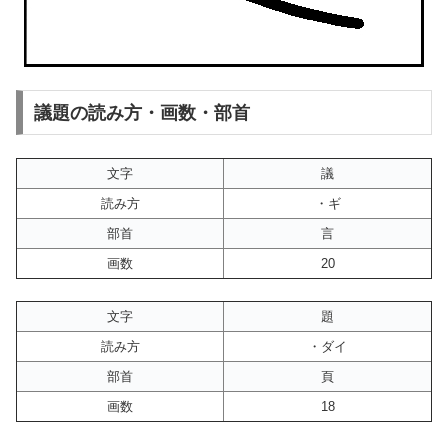
議題の読み方・画数・部首
文字
議
読み方
・ギ
部首
言
画数
20
文字
題
読み方
・ダイ
部首
頁
画数
18