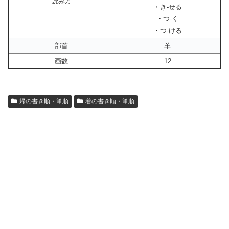
読み方
・き-せる
・つ-く
・つ-ける
部首
羊
画数
12
帰の書き順・筆順
着の書き順・筆順