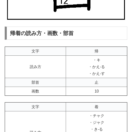
帰着の読み方・画数・部首
文字
帰
・キ
読み方
・かえ-る
・かえ-す
部首
止
画数
10
文字
着
・チャク
・ジャク
・き-る