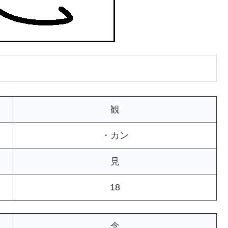
観
・カン
見
18
念