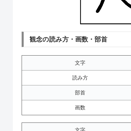
観念の読み方・画数・部首
文字
読み方
部首
画数
文字