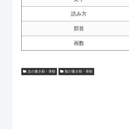
読み方
部首
画数
念の書き順・筆順
観の書き順・筆順