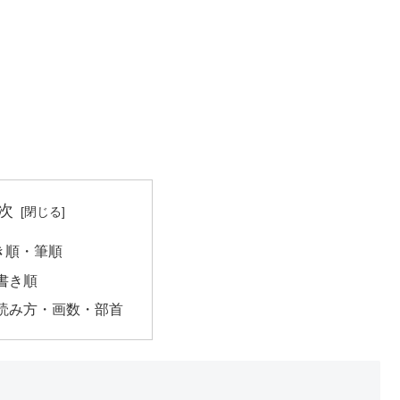
次
き順・筆順
書き順
読み方・画数・部首