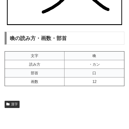
喚の読み方・画数・部首
文字
喚
読み方
・カン
部首
口
画数
12
漢字