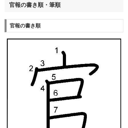
官報の書き順・筆順
官報の書き順