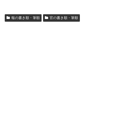
報の書き順・筆順
官の書き順・筆順