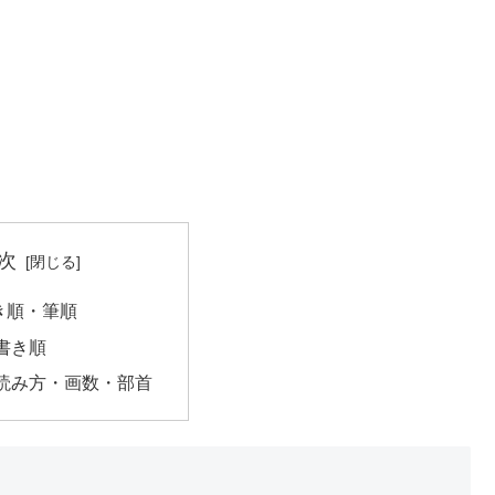
次
き順・筆順
書き順
読み方・画数・部首