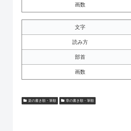
画数
文字
読み方
部首
画数
楽の書き順・筆順
章の書き順・筆順