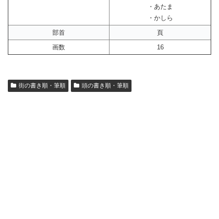
・あたま
・かしら
部首
頁
画数
16
街の書き順・筆順
頭の書き順・筆順