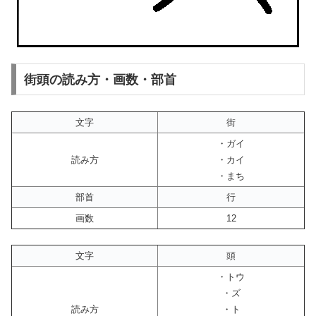
街頭の読み方・画数・部首
文字
街
・ガイ
読み方
・カイ
・まち
部首
行
画数
12
文字
頭
・トウ
・ズ
読み方
・ト