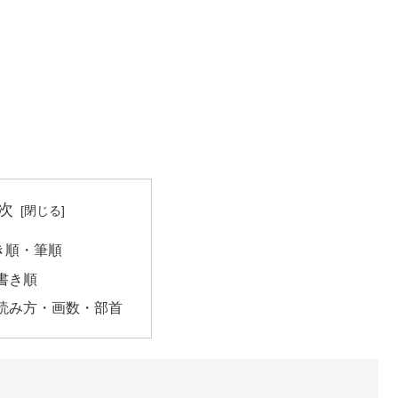
次
き順・筆順
書き順
読み方・画数・部首