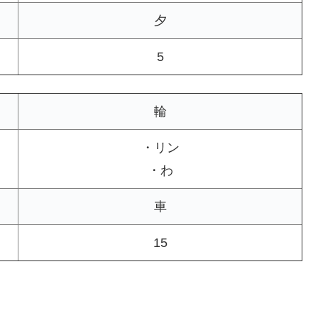
夕
5
輪
・リン
・わ
車
15