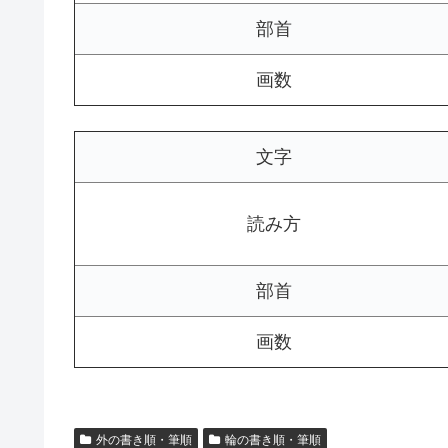
部首
画数
文字
読み方
部首
画数
外の書き順・筆順
輪の書き順・筆順