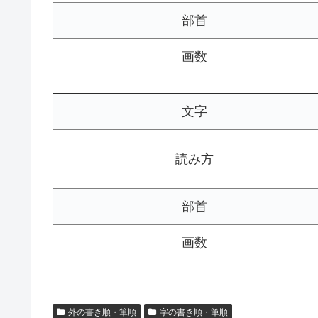
部首
画数
文字
読み方
部首
画数
外の書き順・筆順
字の書き順・筆順