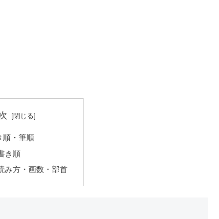
次
き順・筆順
書き順
読み方・画数・部首