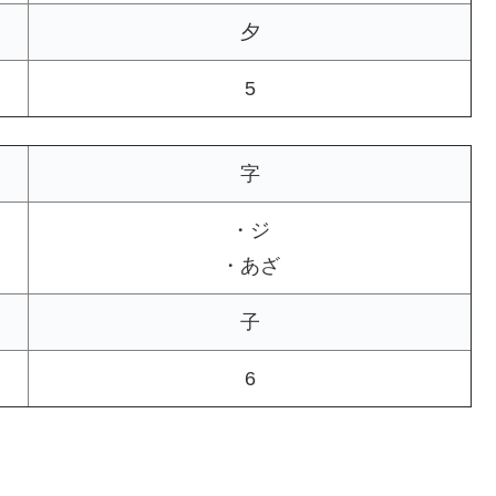
夕
5
字
・ジ
・あざ
子
6